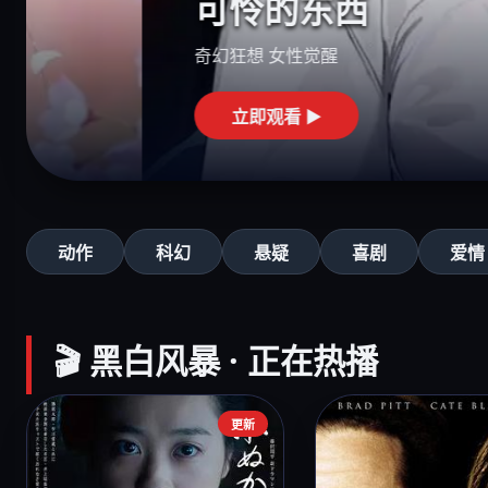
可怜的东西
奇幻狂想 女性觉醒
立即观看 ▶
动作
科幻
悬疑
喜剧
爱情
🎬 黑白风暴 · 正在热播
更新