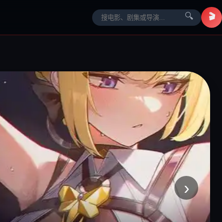
🎬
🔍
›