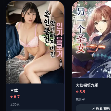
大侦探第九季
三体
⭐ 8.9
⭐ 8.7
更新中
全30集
📌 想看/预约