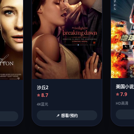
美国小说
沙丘2
⭐ 7.9
⭐ 8.7
HD高清
4K蓝光
📌 想看/预约