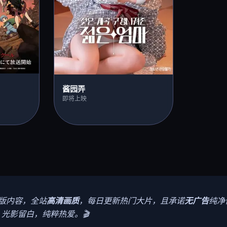
酱园弄
即将上映
版内容，全站
高清画质
，每日更新热门大片，且承诺
无广告
纯净
光影留白，纯粹热爱。🎬