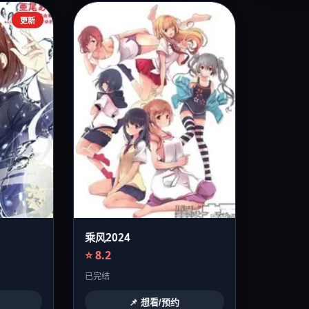
更新
乘风2024
⭐ 8.2
已完结
📌 想看/预约