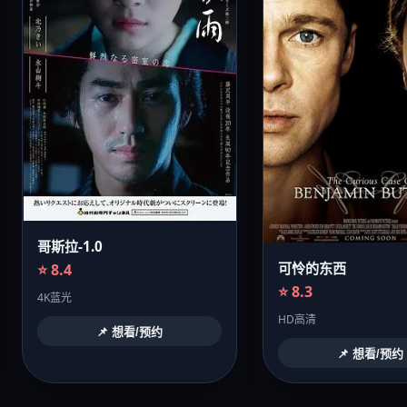
哥斯拉-1.0
可怜的东西
⭐ 8.4
⭐ 8.3
4K蓝光
HD高清
📌 想看/预约
📌 想看/预约