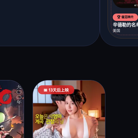
🏆 催泪神片
辛德勒的名单 
美国
📅 13天后上映