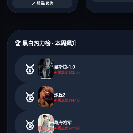
📌 想看/预约
🏆 黑白热力榜 · 本周飙升
🥇
哥斯拉-1.0
🔥 周热度 302.4万
🥈
沙丘2
🔥 周热度 284.1万
🥉
幕府将军
🔥 周热度 267.3万